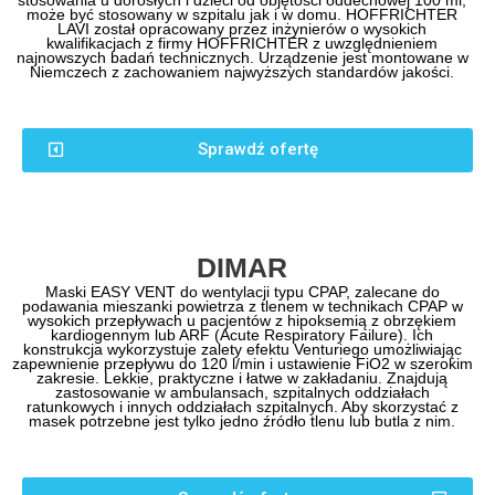
stosowania u dorosłych i dzieci od objętości oddechowej 100 ml;
może być stosowany w szpitalu jak i w domu. HOFFRICHTER
LAVI został opracowany przez inżynierów o wysokich
kwalifikacjach z firmy HOFFRICHTER z uwzględnieniem
najnowszych badań technicznych. Urządzenie jest montowane w
Niemczech z zachowaniem najwyższych standardów jakości.
Sprawdź ofertę
DIMAR
Maski EASY VENT do wentylacji typu CPAP, zalecane do
podawania mieszanki powietrza z tlenem w technikach CPAP w
wysokich przepływach u pacjentów z hipoksemią z obrzękiem
kardiogennym lub ARF (Acute Respiratory Failure). Ich
konstrukcja wykorzystuje zalety efektu Venturiego umożliwiając
zapewnienie przepływu do 120 l/min i ustawienie FiO2 w szerokim
zakresie. Lekkie, praktyczne i łatwe w zakładaniu. Znajdują
zastosowanie w ambulansach, szpitalnych oddziałach
ratunkowych i innych oddziałach szpitalnych. Aby skorzystać z
masek potrzebne jest tylko jedno źródło tlenu lub butla z nim.