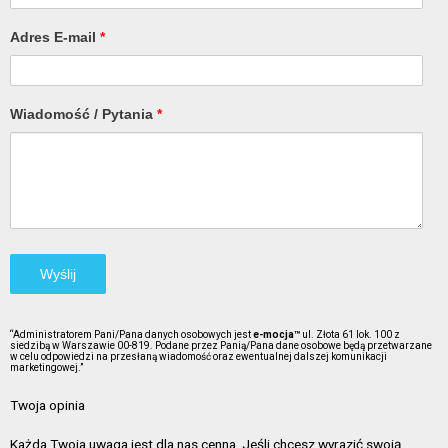
Adres E-mail
*
Wiadomość / Pytania
*
“Administratorem Pani/Pana danych osobowych jest
e-mocja™
ul. Złota 61 lok. 100 z
siedzibą w Warszawie 00-819. Podane przez Panią/Pana dane osobowe będą przetwarzane
w celu odpowiedzi na przesłaną wiadomość oraz ewentualnej dalszej komunikacji
marketingowej.”
Twoja opinia
Każda Twoja uwaga jest dla nas cenna. Jeśli chcesz wyrazić swoją