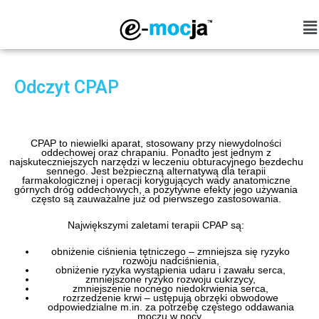
Odczyt CPAP
CPAP to niewielki aparat, stosowany przy niewydolności
oddechowej oraz chrapaniu. Ponadto jest jednym z
najskuteczniejszych narzędzi w leczeniu obturacyjnego bezdechu
sennego. Jest bezpieczną alternatywą dla terapii
farmakologicznej i operacji korygujących wady anatomiczne
górnych dróg oddechowych, a pozytywne efekty jego używania
często są zauważalne już od pierwszego zastosowania.
Największymi zaletami terapii CPAP są:
obniżenie ciśnienia tętniczego – zmniejsza się ryzyko
rozwoju nadciśnienia,
obniżenie ryzyka wystąpienia udaru i zawału serca,
zmniejszone ryzyko rozwoju cukrzycy,
zmniejszenie nocnego niedokrwienia serca,
rozrzedzenie krwi – ustępują obrzęki obwodowe
odpowiedzialne m.in. za potrzebę częstego oddawania
moczu w nocy,