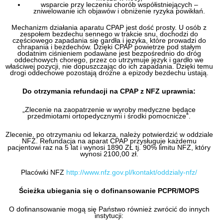
wsparcie przy leczeniu chorób współistniejących –
zniwelowanie ich objawów i obniżenie ryzyka powikłań.
Mechanizm działania aparatu CPAP jest dość prosty. U osób z
zespołem bezdechu sennego w trakcie snu, dochodzi do
częściowego zapadania się gardła i języka, które prowadzi do
chrapania i bezdechów. Dzięki CPAP powietrze pod stałym
dodatnim ciśnieniem podawane jest bezpośrednio do dróg
oddechowych chorego, przez co utrzymuje język i gardło we
właściwej pozycji, nie dopuszczając do ich zapadania. Dzięki temu
drogi oddechowe pozostają drożne a epizody bezdechu ustają.
Do otrzymania refundacji na CPAP z NFZ uprawnia:
„Zlecenie na zaopatrzenie w wyroby medyczne będące
przedmiotami ortopedycznymi i środki pomocnicze”.
Zlecenie, po otrzymaniu od lekarza, należy potwierdzić w oddziale
NFZ. Refundacja na aparat CPAP przysługuje każdemu
pacjentowi raz na 5 lat i wynosi 1890 ZŁ tj. 90% limitu NFZ, który
wynosi 2100,00 zł.
Placówki NFZ
http://www.nfz.gov.pl/kontakt/oddzialy-nfz/
Ścieżka ubiegania się o dofinansowanie PCPR/MOPS
O dofinansowanie mogą się Państwo również zwrócić do innych
instytucji: