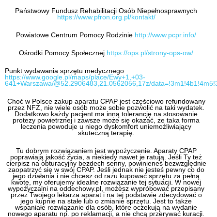
Państwowy Fundusz Rehabilitacji Osób Niepełnosprawnych
https://www.pfron.org.pl/kontakt/
Powiatowe Centrum Pomocy Rodzinie
http://www.pcpr.info/
Ośrodki Pomocy Społecznej
https://ops.pl/strony-ops-ow/
Punkt wydawania sprzętu medycznego
https://www.google.pl/maps/place/Ewy+1,+03-
641+Warszawa/@52.2906483,21.0562056,17z/data=!3m1!4b1!4m5!
Choć w Polsce zakup aparatu CPAP jest częściowo refundowany
przez NFZ, nie wiele osób może sobie pozwolić na taki wydatek.
Dodatkowo każdy pacjent ma inną tolerancję na stosowanie
protezy powietrznej i zawsze może się okazać, że taka forma
leczenia powoduje u niego dyskomfort uniemożliwiający
skuteczną terapię.
Tu dobrym rozwiązaniem jest wypożyczenie. Aparaty CPAP
poprawiają jakość życia, a niekiedy nawet je ratują. Jeśli Ty też
cierpisz na obturacyjny bezdech senny, powinieneś bezwzględnie
zaopatrzyć się w swój CPAP. Jeśli jednak nie jesteś pewny co do
jego działania i nie chcesz od razu kupować sprzętu za pełną
kwotę, my oferujemy idealne rozwiązanie tej sytuacji. W nowej
wypożyczalni na oddechowy.pl, możesz wypróbować przepisany
przez Twojego lekarza aparat i na tej podstawie zdecydować o
jego kupnie na stałe lub o zmianie sprzętu. Jest to także
wspaniałe rozwiązanie dla osób, które oczekują na wydanie
nowego aparatu np. po reklamacji, a nie chcą przerywać kuracji.