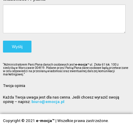
“Administratorem Pani/Pana danych osobowych jest
e-mocja™
ul. Złota 61 lok. 100 z
siedzibą w Warszawie 00-819. Podane przez Panią/Pana dane osobowe będą przetwarzane
w celu odpowiedzi na przesłaną wiadomość oraz ewentualnej dalszej komunikacji
marketingowej.”
Twoja opinia
Każda Twoja uwaga jest dla nas cenna. Jeśli chcesz wyrazić swoją
opinię – napisz:
biuro@emocja.pl
Copyright © 2021
e-mocja™
| Wszelkie prawa zastrzeżone.